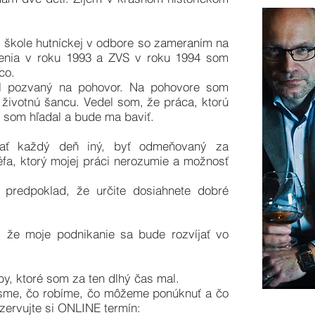
j škole hutníckej v odbore so zameraním na
denia v roku 1993 a ZVS v roku 1994 som
co.
l pozvaný na pohovor. Na pohovore som
 životnú šancu. Vedel som, že práca, ktorú
čo som hľadal a bude ma baviť.
ať každý deň iný, byť odmeňovaný za
fa, ktorý mojej práci nerozumie a možnosť
 predpoklad, že určite dosiahnete dobré
 že moje podnikanie sa bude rozvíjať vo
by, ktoré som za ten dlhý čas mal.
o sme, čo robíme, čo môžeme ponúknuť a čo
ervujte si ONLINE termín: