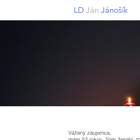
LD
Ján
Jánošík
Vážený záujemca,
mám 52 rokov. Som ženatý, m