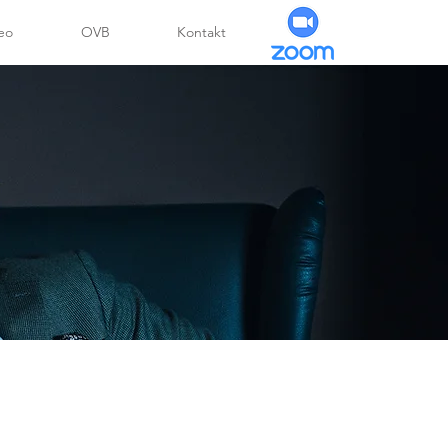
eo
OVB
Kontakt