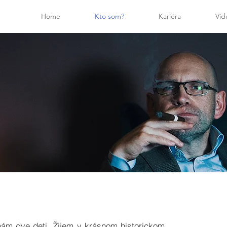
Home
Kto som?
Kariéra
Vid
ám dve deti. Žijem v krásnom historickom