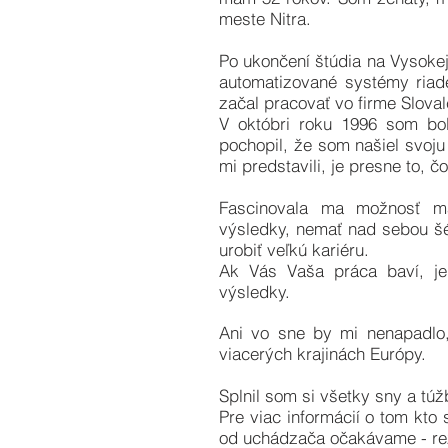
meste Nitra.
Po ukončení štúdia na Vysoke
automatizované systémy ria
začal pracovať vo firme Sloval
V októbri roku 1996 som bo
pochopil, že som našiel svoju
mi predstavili, je presne to, 
Fascinovala ma možnosť m
výsledky, nemať nad sebou šé
urobiť veľkú kariéru.
Ak Vás Vaša práca baví, je
výsledky.
Ani vo sne by mi nenapadlo,
viacerých krajinách Európy.
Splnil som si všetky sny a túž
Pre viac informácií o tom kt
od uchádzača očakávame - rez